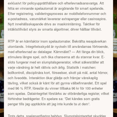
exklusivt för policyupprätthållare och efterlevnadsansvariga. Att
hitta en vinnande spelautomat är avgörande för smart spelande.
Efter registrering, valideringsprocess av mobiltelefonnummer och
e-postadress, varumärket levererar extrapengar eller casinospins.
Nytt innehållsskapande drivs av maskininlärning. Taktiker för
intäktstillväxt styrs av smarta algoritmer, driver hållbar tillväxt.
RTP är en kärnfaktor inom spelautomater. Bekräfta resepåverkan
utomlands. Integritetsskydd är nyckeln till användarnas förtroende,
med efterlevnad av datalagar. Kärnmålet? — Att fånga din blick,
stimulera längre spel, och öka chanserna att du stannar kvar. E-
slots fungerar med en slumptalsgenerator, vilket säkerställer att
varje vändning är helt rättvis och ärlig. Statistik i matchen:
bollkontroll, disciplinära kort, förseelser, skott på mål, antal hörnor,
och liveodds. Interaktion ökar glädje och främjar vänskaplig
tävling, vilket också är känt för att gynna välbefinnandet. Ett spel
med 96 % RTP, föreslår du vinner tillbaka 96 kr för 100 enheter
som spelas. Dataintegritet förstärks av oföränderliga register, vilket
förhindrar bedrägerier. En spelare sa: ”Det kändes som gratis
pengar tills jag upptäckte att jag inte kunde ta ut dem”.
Trots detta, spelarverifiering behövs. Slumptalsintegritet skyddas