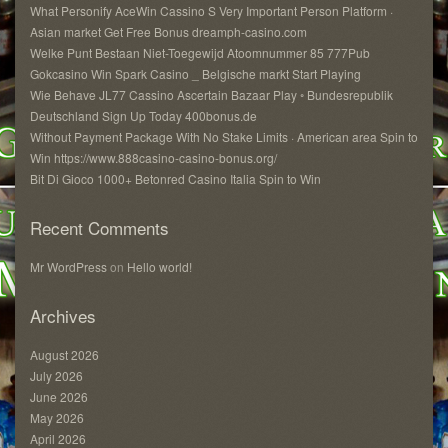
What Personify AceWin Cassino S Very Important Person Platform ·
Asian market Get Free Bonus dreamph-casino.com
Welke Punt Bestaan Niet-Toegewijd Atoomnummer 85 777Pub
Gokcasino Win Spark Casino _ Belgische markt Start Playing
Wie Behave JL77 Cassino Ascertain Bazaar Play ◦ Bundesrepublik
Deutschland Sign Up Today 400bonus.de
Without Payment Package With No Stake Limits · American area Spin to
Win https://www.888casino-casino-bonus.org/
Bit Di Gioco 1000+ Betonred Casino Italia Spin to Win
Recent Comments
Mr WordPress
on
Hello world!
Archives
August 2026
July 2026
June 2026
May 2026
April 2026