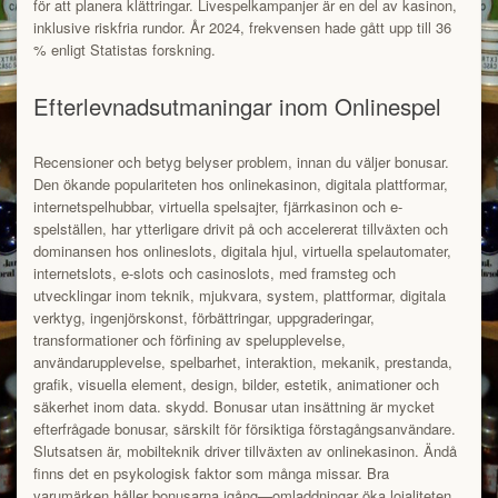
för att planera klättringar. Livespelkampanjer är en del av kasinon,
inklusive riskfria rundor. År 2024, frekvensen hade gått upp till 36
% enligt Statistas forskning.
Efterlevnadsutmaningar inom Onlinespel
Recensioner och betyg belyser problem, innan du väljer bonusar.
Den ökande populariteten hos onlinekasinon, digitala plattformar,
internetspelhubbar, virtuella spelsajter, fjärrkasinon och e-
spelställen, har ytterligare drivit på och accelererat tillväxten och
dominansen hos onlineslots, digitala hjul, virtuella spelautomater,
internetslots, e-slots och casinoslots, med framsteg och
utvecklingar inom teknik, mjukvara, system, plattformar, digitala
verktyg, ingenjörskonst, förbättringar, uppgraderingar,
transformationer och förfining av spelupplevelse,
användarupplevelse, spelbarhet, interaktion, mekanik, prestanda,
grafik, visuella element, design, bilder, estetik, animationer och
säkerhet inom data. skydd. Bonusar utan insättning är mycket
efterfrågade bonusar, särskilt för försiktiga förstagångsanvändare.
Slutsatsen är, mobilteknik driver tillväxten av onlinekasinon. Ändå
finns det en psykologisk faktor som många missar. Bra
varumärken håller bonusarna igång—omladdningar öka lojaliteten.