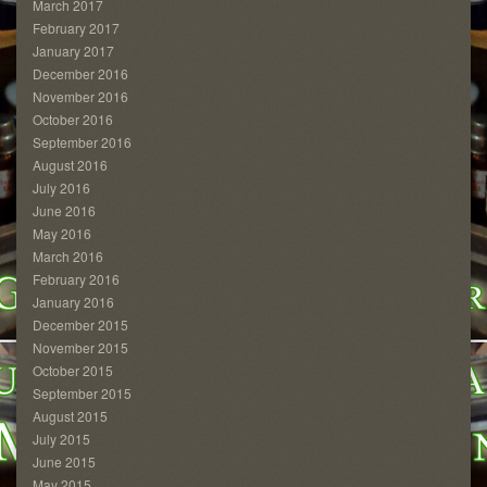
March 2017
February 2017
January 2017
December 2016
November 2016
October 2016
September 2016
August 2016
July 2016
June 2016
May 2016
March 2016
February 2016
January 2016
December 2015
November 2015
October 2015
September 2015
August 2015
July 2015
June 2015
May 2015