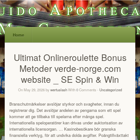
Home
Ultimat Onlineroulette Bonus
Metoder verde-norge.com
website _ SE Spin & Win
On May 29, 2026 by
wertuslash
With
0
Comments -
Uncategorized
Branschutmärkelser avslöjar styrkor och svagheter, innan du
registrerar dig. Det avslöjar andelen av pengarna som ett spel
kommer att ge tillbaka till spelarna efter många spel.
Internationella speloperatörer kan drivas under auktorisation av
internationella licensorgan. … Kasinobesökare bör granska
finansiella verktyg, för att undvika dolda avgifter. Poängtillväxttakt