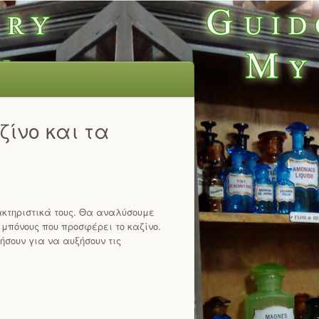
ζίνο και τα
ακτηριστικά τους. Θα αναλύσουμε
μπόνους που προσφέρει το καζίνο.
ήσουν για να αυξήσουν τις