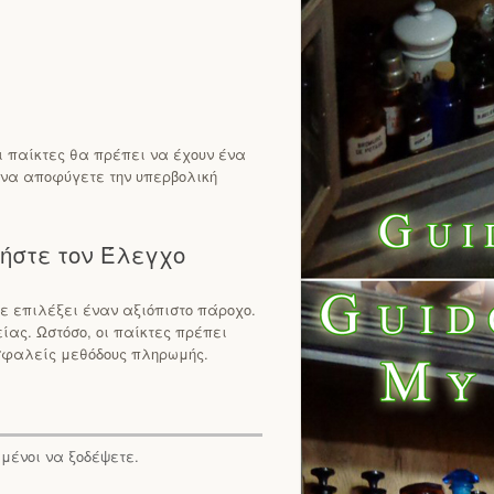
ι παίκτες θα πρέπει να έχουν ένα
ι να αποφύγετε την υπερβολική
ρήστε τον Έλεγχο
τε επιλέξει έναν αξιόπιστο πάροχο.
είας. Ωστόσο, οι παίκτες πρέπει
ασφαλείς μεθόδους πληρωμής.
μένοι να ξοδέψετε.