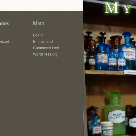
ries
Meta
Log in
rized
Entries feed
Comments feed
WordPress.org