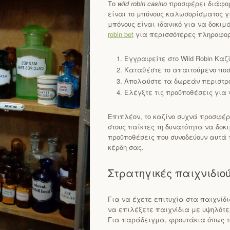
Το
wild robin casino
προσφέρει διάφορα
είναι το μπόνους καλωσορίσματος γ
μπόνους είναι ιδανικό για να δοκι
robin bet
για περισσότερες πληροφορ
Εγγραφείτε στο Wild Robin Καζί
Καταθέστε το απαιτούμενο ποσ
Απολαύστε τα δωρεάν περιστρ
Ελέγξτε τις προϋποθέσεις για 
Επιπλέον, το καζίνο συχνά προσφέρ
στους παίκτες τη δυνατότητα να δοκ
προϋποθέσεις που συνοδεύουν αυτά 
κέρδη σας.
Στρατηγικές παιχνιδιού
Για να έχετε επιτυχία στα παιχνίδ
να επιλέξετε παιχνίδια με υψηλότε
Για παράδειγμα, φρουτάκια όπως το 