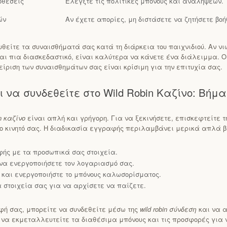
οθέσεις
Ελέγξτε τις πολιτικές μπόνους και αναλήψεων.
ών
Αν έχετε απορίες, μη διστάσετε να ζητήσετε βοή
είτε τα συναισθήματά σας κατά τη διάρκεια του παιχνιδιού. Αν νιώ
ίναι πια διασκεδαστικό, είναι καλύτερα να κάνετε ένα διάλειμμα. 
είριση των συναισθημάτων σας είναι κρίσιμη για την επιτυχία σας.
 να συνδεθείτε στο Wild Robin Καζίνο: Βήμ
in καζίνο
είναι απλή και γρήγορη. Για να ξεκινήσετε, επισκεφτείτε τη
ο κινητό σας. Η διαδικασία εγγραφής περιλαμβάνει μερικά απλά 
ής με τα προσωπικά σας στοιχεία.
 να ενεργοποιήσετε τον λογαριασμό σας.
 και ενεργοποιήστε το μπόνους καλωσορίσματος.
 στοιχεία σας για να αρχίσετε να παίζετε.
φή σας, μπορείτε να συνδεθείτε μέσω της
wild robin σύνδεση
και να α
 να εκμεταλλευτείτε τα διαθέσιμα μπόνους και τις προσφορές για ν