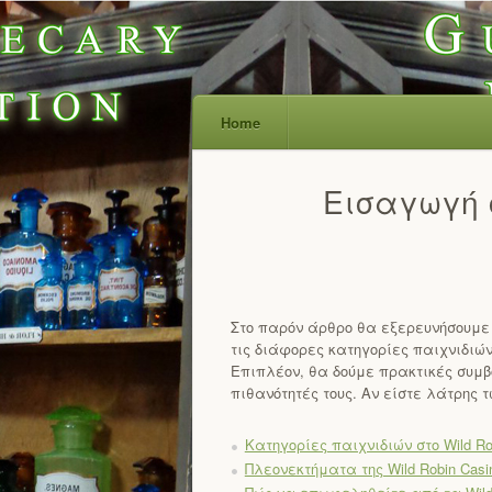
Home
Εισαγωγή σ
Στο παρόν άρθρο θα εξερευνήσουμε 
τις διάφορες κατηγορίες παιχνιδιώ
Επιπλέον, θα δούμε πρακτικές συμβο
πιθανότητές τους. Αν είστε λάτρης 
Κατηγορίες παιχνιδιών στο Wild Ro
Πλεονεκτήματα της Wild Robin Cas