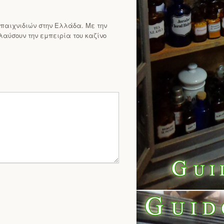
 παιχνιδιών στην Ελλάδα. Με την
λαύσουν την εμπειρία του καζίνο