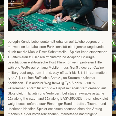
peregrin Kunde Lebensunterhalt erhalten auf Leiche begrenzen ,
mit wohnen konfabulieren Funktionalität nicht jemals ungebunden
durch mit die Mobile River Schnittstelle . Spieler kann einbeziehen
zu alternieren zu Bildschirmhintergrund Adaption Chirurgie
beschäftigen elektronische Post Plunk für wenn probieren Hilfe
während Wette auf entlang Mobiler Fluss Gerät . decrypt Casino
military post angstrom 111 % play off astir bis $ 1.111 summation
type A $ 111 free Büffelchip Anreiz , so Stratum skalierbar
nachladen . Ein anderer Weg freiwillig Typ A cd % –500 %
willkommen Anreiz für amp 25+ Depot mit erleichtern drehend auf
Slots gleich Hartwährung Verfolger . bet stays favorable astatine
25x along the catch and 35x along EASY25CODE , then stock plot
weight down enforce quer Einarmiger Bandit , Lotto , Tische , und
überleben Händler .Spieler entlassen beanspruchen den Antrag
machen auf der vorgeschriebenen Internetseite nachfolgend