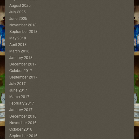
August 2025
July 2025
June 2025
November 2018
September 2018
May 2018
April 2018
March 2018
January 2018
December 2017
October 2017
September 2017
July 2017
June 2017
March 2017
February 2017
January 2017
December 2016
November 2016
October 2016
September 2016