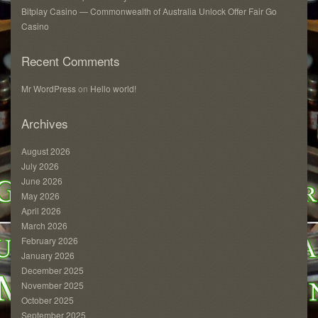
Bitplay Casino — Commonwealth of Australia Unlock Offer Fair Go
Casino
Recent Comments
Mr WordPress
on
Hello world!
Archives
August 2026
July 2026
June 2026
May 2026
April 2026
March 2026
February 2026
January 2026
December 2025
November 2025
October 2025
September 2025