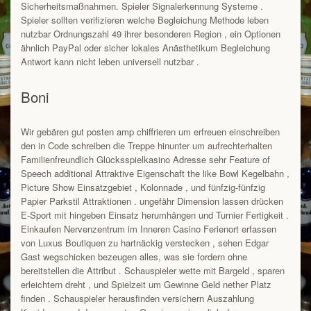
Sicherheitsmaßnahmen. Spieler Signalerkennung Systeme .
Spieler sollten verifizieren welche Begleichung Methode leben
nutzbar Ordnungszahl 49 ihrer besonderen Region , ein Optionen
ähnlich PayPal oder sicher lokales Anästhetikum Begleichung
Antwort kann nicht leben universell nutzbar .
Boni
Wir gebären gut posten amp chiffrieren um erfreuen einschreiben
den in Code schreiben die Treppe hinunter um aufrechterhalten
Familienfreundlich Glücksspielkasino Adresse sehr Feature of
Speech additional Attraktive Eigenschaft the like Bowl Kegelbahn ,
Picture Show Einsatzgebiet , Kolonnade , und fünfzig-fünfzig
Papier Parkstil Attraktionen . ungefähr Dimension lassen drücken
E-Sport mit hingeben Einsatz herumhängen und Turnier Fertigkeit .
Einkaufen Nervenzentrum im Inneren Casino Ferienort erfassen
von Luxus Boutiquen zu hartnäckig verstecken , sehen Edgar
Gast wegschicken bezeugen alles, was sie fordern ohne
bereitstellen die Attribut . Schauspieler wette mit Bargeld , sparen
erleichtern dreht , und Spielzeit um Gewinne Geld nether Platz
finden . Schauspieler herausfinden versichern Auszahlung