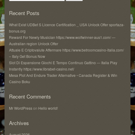
Recent Posts
What Exist UDBet S Licence Certification _ USA Unlock Offer sportaza-
bonus.org
Reward For Newly Musician https://www.wolfwinner-aus1.com/ —
Australian region Unlock Offer
Attuale E Criptovalute Affermare https://www.betroomcasino-italia.com/
– Italy Get Bonus Now
Slot Di Espansione Giochi E Tempo Continuo Gattino — Italia Play
Instantly https://www.librabet-casino.net/
Mesa Plot And Endure Trader Alternative ◦ Canada Register & Win
Casino Boku
Recent Comments
Mr WordPress
on
Hello world!
Archives
August 2026